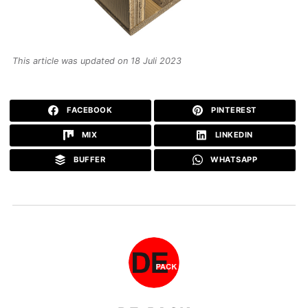
This article was updated on 18 Juli 2023
FACEBOOK
PINTEREST
MIX
LINKEDIN
BUFFER
WHATSAPP